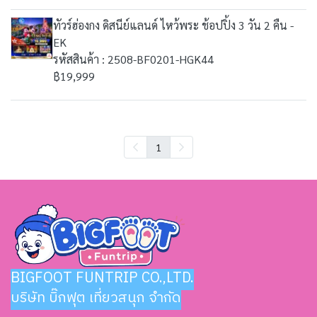
ทัวร์ฮ่องกง ดิสนีย์แลนด์ ไหว้พระ ช้อปปิ้ง 3 วัน 2 คืน -
EK
รหัสสินค้า : 2508-BF0201-HGK44
฿19,999
1
BIGFOOT FUNTRIP CO.,LTD.
บริษัท บิ๊กฟุต เที่ยวสนุก จำกัด