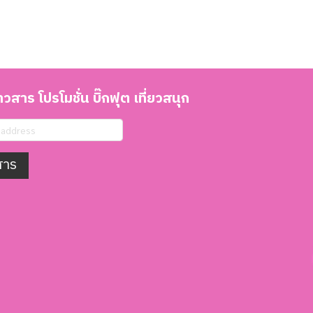
วสาร โปรโมชั่น บิ๊กฟุต เที่ยวสนุก
สาร