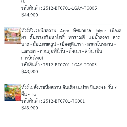
(บิ
รหัสสินค้า : 2512-BF0701-1GAY-TG005
฿44,900
ทัวร์สังเวชนียสถาน - Agra - ทัชมาฮาล - Jaipur - เมืองค
ยา - ต้นพระศรีมหาโพธิ์ - พาราณสี - แม่น้ำคงคา - สาร
นาถ - ธัมเมกขสถูป - เมืองกุสินารา - สาลวโนทยาน -
Lumbini - สวนลุมพินีวัน - ลัคเนา - 9 วัน (บิน
การบินไทย)
รหัสสินค้า : 2512-BF0701-1GAY-TG003
฿43,900
ทัวร์ 4 สังเวชนียสถาน อินเดีย เนปาล บินตรง 8 วัน 7
คืน - TG
รหัสสินค้า : 2512-BF0701-TG001
฿43,900