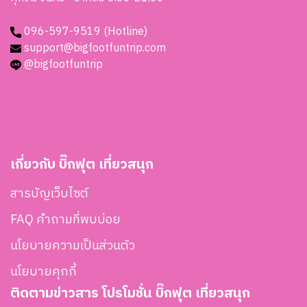
096-597-9519 (Hotline)
support@bigfootfuntrip.com
@bigfootfuntrip
เกี่ยวกับ บิ๊กฟุต เที่ยวสนุก
สารบัญเว็บไซต์
FAQ คำถามที่พบบ่อย
นโยบายความเป็นส่วนตัว
นโยบายคุกกี้
ติดตามข่าวสาร โปรโมชั่น บิ๊กฟุต เที่ยวสนุก