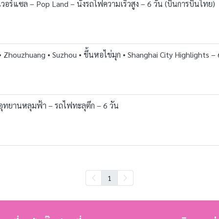
– ยูนิเวอร์แซล – Pop Land – นั่งรถไฟความเร็วสูง – 6 วัน (บินการบินไทย)
ก) • Zhouzhuang • Suzhou • ขึ้นหอไข่มุก • Shanghai City Highlights –
ณี – อุทยานหลุมฟ้า – รถไฟทะลุตึก – 6 วัน
1