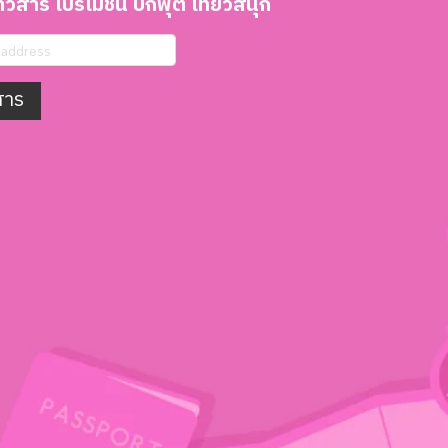
วสาร โปรโมชั่น บิ๊กฟุต เที่ยวสนุก
สาร