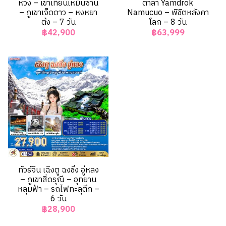
หวง – เขาเทียนเหมินซาน
ตาลา Yamdrok
– ภูเขาเจ็ดดาว – หงหยา
Namucuo – พิชิตหลังคา
ต้ง – 7 วัน
โลก – 8 วัน
฿42,900
฿63,999
ทัวร์จีน เฉิงตู ฉงชิ่ง อู่หลง
– ภูเขาสี่ดรุณี – อุทยาน
หลุมฟ้า – รถไฟทะลุตึก –
6 วัน
฿28,900