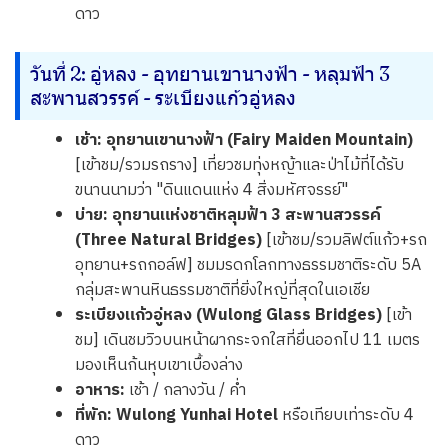
ดาว
วันที่ 2: อู่หลง - อุทยานเขานางฟ้า - หลุมฟ้า 3
สะพานสวรรค์ - ระเบียงแก้วอู่หลง
เช้า:
อุทยานเขานางฟ้า (Fairy Maiden Mountain)
[เข้าชม/รวมรถราง] เที่ยวชมทุ่งหญ้าและป่าไม้ที่ได้รับ
ขนานนามว่า "ดินแดนแห่ง 4 สิ่งมหัศจรรย์"
บ่าย:
อุทยานแห่งชาติหลุมฟ้า 3 สะพานสวรรค์
(Three Natural Bridges)
[เข้าชม/รวมลิฟต์แก้ว+รถ
อุทยาน+รถกอล์ฟ] ชมมรดกโลกทางธรรมชาติระดับ 5A
กลุ่มสะพานหินธรรมชาติที่ยิ่งใหญ่ที่สุดในเอเชีย
ระเบียงแก้วอู่หลง (Wulong Glass Bridges)
[เข้า
ชม] เดินชมวิวบนหน้าผากระจกใสที่ยื่นออกไป 11 เมตร
มองเห็นก้นหุบเขาเบื้องล่าง
อาหาร:
เช้า / กลางวัน / ค่ำ
ที่พัก:
Wulong Yunhai Hotel
หรือเทียบเท่าระดับ 4
ดาว