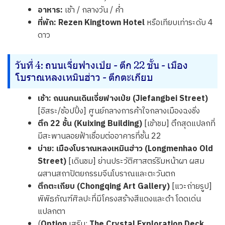
อาหาร:
เช้า / กลางวัน / ค่ำ
ที่พัก:
Rezen Kingtown Hotel
หรือเทียบเท่าระดับ 4
ดาว
วันที่ 4: ถนนเจี่ยฟางเป่ย - ตึก 22 ชั้น - เมือง
โบราณหลงเหมินฮ่าว - ตึกตะเกียบ
เช้า:
ถนนคนเดินเจี่ยฟางเป่ย (Jiefangbei Street)
[อิสระ/ช้อปปิ้ง] ศูนย์กลางการค้าใจกลางเมืองฉงชิ่ง
ตึก 22 ชั้น (Kuixing Building)
[เข้าชม] ตึกสุดแปลกที่
มีสะพานลอยฟ้าเชื่อมต่ออาคารที่ชั้น 22
บ่าย:
เมืองโบราณหลงเหมินฮ่าว (Longmenhao Old
Street)
[เดินชม] ย่านประวัติศาสตร์ริมหน้าผา ผสม
ผสานสถาปัตยกรรมจีนโบราณและตะวันตก
ตึกตะเกียบ (Chongqing Art Gallery)
[แวะถ่ายรูป]
พิพิธภัณฑ์ศิลปะที่มีโครงสร้างสีแดงและดำ โดดเด่น
แปลกตา
(
Option
เสริม:
The Crystal Exploration Deck