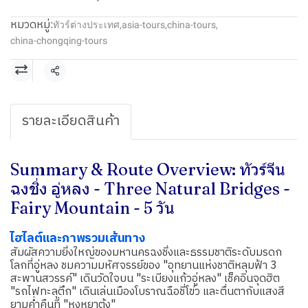
หมวดหมู่:
ทัวร์ต่างประเทศ
,
asia-tours
,
china-tours
,
china-chongqing-tours
แชร์
รายละเอียดสินค้า
Summary & Route Overview: ทัวร์จีน
ฉงชิ่ง อู่หลง - Three Natural Bridges -
Fairy Mountain - 5 วัน
ไฮไลต์และภาพรวมเส้นทาง
สัมผัสความยิ่งใหญ่ของมหานครฉงชิ่งและธรรมชาติระดับมรดก
โลกที่อู่หลง ชมความมหัศจรรย์ของ "อุทยานแห่งชาติหลุมฟ้า 3
สะพานสวรรค์" เดินวัดใจบน "ระเบียงแก้วอู่หลง" เช็คอินจุดฮิต
"รถไฟทะลุตึก" เดินเล่นเมืองโบราณฉือชี่โข่ว และตื่นตากับแสงสี
ยามค่ำคืนที่ "หงหยาต้ง"