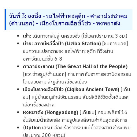
วันที่ 3: ฉงชิ่ง - รถไฟฟ้าทะลุตึก - ศาลาประชาคม
(ด้านนอก) - เมืองโบราณฉือชี่โข่ว - หงหยาต้ง
เช้า:
เดินทางกลับสู่ นครฉงชิ่ง (ใช้เวลาประมาณ 3 ชม.)
บ่าย:
สถานีหลีจื่อป้า (Liziba Station)
[ชมภายนอก]
ชมความแปลกตาของ รถไฟฟ้าทะลุตึก ที่วิ่งผ่าน
อพาร์ตเมนต์ชั้น 6-8
ศาลาประชาคม (The Great Hall of the People)
[แวะถ่ายรูป/ด้านนอก] ถ่ายภาพกับอาคารสถาปัตยกรรม
โดมสวยงาม สัญลักษณ์ของเมือง
เมืองโบราณฉือชี่โข่ว (Ciqikou Ancient Town)
[เดิน
ชม] หมู่บ้านอนุรักษ์วัฒนธรรม สัมผัสวิถีชีวิตดั้งเดิมและ
เลือกซื้อของฝาก
หงหยาต้ง (Hongyadong)
[เดินชม] คอมเพล็กซ์ 16
ชั้นริมแม่น้ำเจียหลิง ถ่ายรูปแสงสียามค่ำคืนสุดอลังการ
(
Option
เสริม: ล่องเรือราตรีชมแม่น้ำสองสาย ชำระเพิ่ม
ประมาณ 300 หยวน)