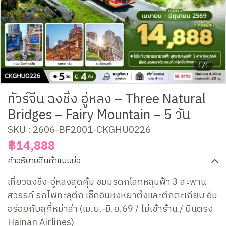
1/1
ทัวร์จีน ฉงชิ่ง อู่หลง – Three Natural
Bridges – Fairy Mountain – 5 วัน
SKU : 2606-BF2001-CKGHU0226
฿14,888
คำอธิบายสินค้าแบบย่อ
เที่ยวฉงชิ่ง-อู่หลงสุดคุ้ม ชมมรดกโลกหลุมฟ้า 3 สะพาน
สวรรค์ รถไฟทะลุตึก เช็คอินหงหยาต้งและตึกตะเกียบ อิ่ม
อร่อยกับสุกี้หม่าล่า (เม.ย.-มิ.ย.69 / ไม่เข้าร้าน / บินตรง
Hainan Airlines)