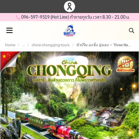
.......
.
096-597-95 19 (Hot Line) ทำการทุกวัน เวลา 8.30 - 21.00 น.
Home
...
china-chongqing-tours
ทัวร์จีน ฉงชิ่ง อู่หลง – Three Natural Bridges – Fairy Mountain – 5 วัน