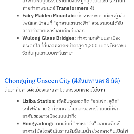
สะพานหินปูนธรรมชาติที่ยิ่งใหญ่ที่สุดในเอเชีย (สถานที่
ถ่ายทำภาพยนตร์
Transformers 4
)
Fairy Maiden Mountain:
นั่งรถรางชมวิวทุ่งหญ้าอัล
ไพน์และป่าสนที่ "อุทยานเขานางฟ้า" สวยงามจนได้รับ
ฉายาว่าสวิตเซอร์แลนด์ตะวันออก
Wulong Glass Bridges:
ท้าความกล้าบนระเบียง
กระจกใสที่ยื่นออกจากหน้าผาสูง 1,200 เมตร ให้เราชม
วิวก้นหุบเขาแบบพาโนรามา
Chongqing Unseen City (สีสันมหานคร 8 มิติ)
ตื่นตากับการผังเมืองและสถาปัตยกรรมที่หาชมได้ยาก
Liziba Station:
เช็คอินจุดยอดฮิต "รถไฟทะลุตึก"
รถไฟฟ้าสาย 2 ที่วิ่งทะลุผ่านกลางอพาร์ตเมนต์ที่พัก
อาศัยของชาวเมืองแบบน่าทึ่ง
Hongyadong:
เดินเล่นที่ "หงหยาต้ง" คอมเพล็กซ์
อาคารไม้สไตล์จีนโบราณริมฝั่งแม่น้ำ ช่วงกลางคืนเปิดไฟ