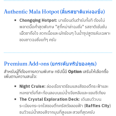
Authentic Mala Hotpot (ลิ้มรสชาติแห่งฉงชิ่ง)
Chongqing Hotpot:
มาเยือนต้นตำรับทั้งที ต้องไม่
พลาดมื้อค่ำสุดพิเศษ "สุกี้หม่าล่าฉงชิ่ง" รสชาติเข้มข้น
เผ็ดชาถึงใจ ลวกเนื้อและผักร้อนๆ ในน้ำซุปสูตรลับเฉพาะ
ของชาวฉงชิ่งแท้ๆ ครับ
Premium Add-ons (ยกระดับทริปของคุณ)
สำหรับผู้ที่ต้องการความพิเศษ ทริปนี้มี
Option
เสริมให้เลือกซื้อ
เพิ่มตามความสนใจ:
Night Cruise:
ล่องเรือราตรีชมแสงสีของตึกระฟ้าและ
หงหยาต้งที่สะท้อนลงบนแม่น้ำเจียหลิงและแยงซีเกียง
The Crystal Exploration Deck:
เดินชมวิวบน
ระเบียงกระจกใสของตึกคริสตัลลอยฟ้า (
Raffles City
)
ชมวิวแม่น้ำสองสีจากมุมที่สูงและสวยที่สุดครับ