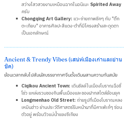
สว่างไสวสวยงามเหมือนฉากในอนิเมะ
Spirited Away
ครับ
Chongqing Art Gallery:
แวะถ่ายภาพชิคๆ กับ "ตึก
ตะเกียบ" อาคารศิลปะสีแดง-ดำที่มีโครงสร้างสะดุดตา
เป็นเอกลักษณ์
Ancient & Trendy Vibes (เสน่ห์เมืองเก่าและย่าน
ชิค)
ย้อนเวลากลับไปสัมผัสบรรยากาศจีนดั้งเดิมผสานความทันสมัย
Ciqikou Ancient Town:
เดินชิลล์ในเมืองโบราณฉือชี่
โข่ว แหล่งรวมของกินพื้นเมืองและของฝากสไตล์ย้อนยุค
Longmenhao Old Street:
ถ่ายรูปที่เมืองโบราณหลง
เหมินฮ่าว ย่านประวัติศาสตร์ริมหน้าผาที่มีคาเฟ่เก๋ๆ ซ่อน
ตัวอยู่ พร้อมวิวแม่น้ำแยงซีเกียง