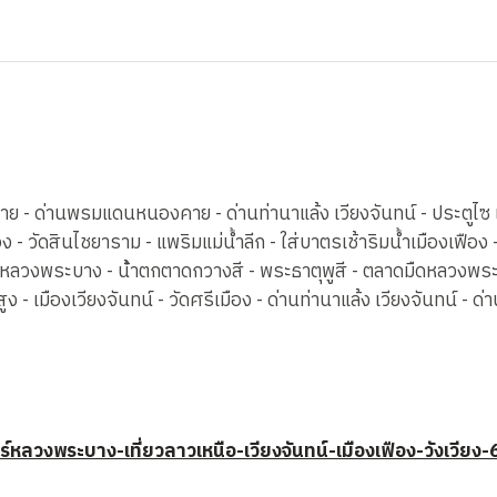
- ด่านพรมแดนหนองคาย - ด่านท่านาแล้ง เวียงจันทน์ - ประตูไซ เว
 วัดสินไชยาราม - แพริมแม่น้ำลีก - ใส่บาตรเช้าริมน้ำเมืองเฟือง - เมื
 - หลวงพระบาง - น้ําตกตาดกวางสี - พระธาตุพูสี - ตลาดมืดหลวงพ
สูง - เมืองเวียงจันทน์ - วัดศรีเมือง - ด่านท่านาแล้ง เวียงจันท
์หลวงพระบาง-เที่ยวลาวเหนือ-เวียงจันทน์-เมืองเฟือง-วังเวียง-