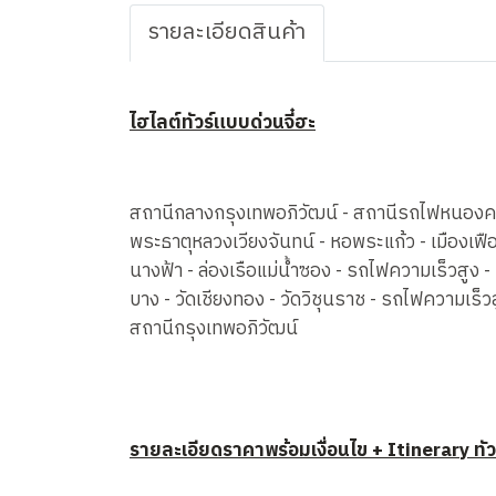
รายละเอียดสินค้า
ไฮไลต์ทัวร์แบบด่วนจี๋ฮะ
สถานีกลางกรุงเทพอภิวัฒน์ - สถานีรถไฟหนองคาย 
พระธาตุหลวงเวียงจันทน์ - หอพระแก้ว - เมืองเฟือง -
นางฟ้า - ล่องเรือแม่น้ำซอง - รถไฟความเร็วสูง
บาง - วัดเชียงทอง - วัดวิชุนราช - รถไฟความเร็ว
สถานีกรุงเทพอภิวัฒน์
รายละเอียดราคาพร้อมเงื่อนไข + Itinerary ทัวร