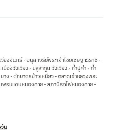
ียงจันทร์ - อนุสาวรีย์พระเจ้าไชยเชษฐาธิราช -
องวังเวียง - บลูลากูน วังเวียง - ถ้ำปูคํา - ถ้ำ
ระบาง - ตักบาตรข้าวเหนียว - ตลาดเช้าหลวงพระ
น์ - ด่านพรมแดนหนองคาย - สถานีรถไฟหนองคาย -
6วัน