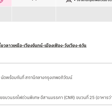
วลาวเหนือ-เวียงจันทน์-เมืองเฟือง-วังเวียง-6วัน
 นัดพร้อมกันที่ สถานีกลางกรุงเทพอภิวัฒน์
ดยขบวนรถไฟด่วนพิเศษ อีสานมรรคา (CNR) ขบวนที่ 25 (อาหารว่า