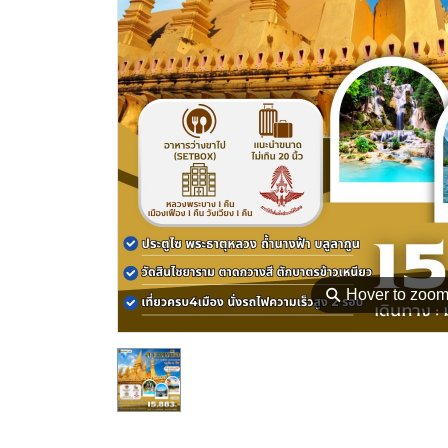
⚲
Hover to zoo