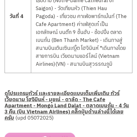
เธอดาม (Notre-Dame Cathedral of
Saigon) - วัดเทียนหัว (Thien Hau
วันที่ 4
Pagoda) - เที่ยวชม คาเฟ่อพาร์ทเม้นท์ (The
Cafe Apartment) ค่าเฟ่สุดเก๋ เป็น
เอกลักษณ์ บนตึก 9 ชั้นฮับ - ช้อปปิ้ง ตลาด
เบนถั่น (Ben Thanh Market) - เดินทางสู่
สนามบินเตินเซินเญิ้ต โฮจิมินห์ *เดินทางโดย
สายการบิน เวียดนามแอร์ไลน์ (Vietnam
Airlines)(VN) - สนามบินสุวรรณภูมิ
ดูโปรแกรมทัวร์ และรายละเอียดแบบเต็มเพิ่มเติม ทัวร์
เวียดนาม โฮจิมินห์ - มุยเน่ - ดาลัด - The Cafe
Apartment - Mongo Land Dalat - ตลาดเบนถั่น - 4 วัน
3 คืน (บิน Vietnam Airlines) คลิ๊กปุ่มด้านล่างนี้ได้เลย
ครับ
(upd 05072025)