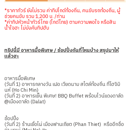
*ราคาทัวร์ ยังไม่รวม ค่าทิปไกด์ท้องถิ่น, คนขับรถท้องถิ่น, ผู้
ช่วยคนขับ รวม 1,200 บ. /ท่าน
*ค่าทิปหัวหน้าทัวร์ไทย (ไกด์ไทย) ตามความพอใจ หรือสิน
น้ำใจฮะ ไม่บังคับทิปฮับ
ทริปนี้มี อาหารมื้อพิเศษ / ช้อปปิ้งกันที่ไหนบ้าง สรุปมาให้
แล้วฮะ
อาหารมื้อพิเศษ
(วันที่ 1) อาหารกลางวัน เฝอ เวียดนาม สไตล์ท้องถิ่น ที่โฮจิมิ
นห์ (Ho Chi Min)
(วันที่ 2) อาหารเย็น พิเศษ! BBQ Buffet พร้อมไวน์แดงดาลัด
@เมืองดาลัด (Dalat)
ช้อปปิ้ง
(วันที่ 2) ร้านเยื่อไผ่ เมืองฟานเถียต (Phan Thiet) หรืออีกชื่อ