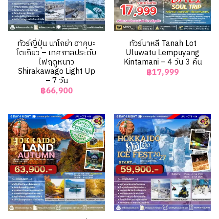
ทัวร์ญี่ปุ่น นาโกย่า ฮาคุบะ
ทัวร์บาหลี Tanah Lot
โตเกียว – เทศกาลประดับ
Uluwatu Lempuyang
ไฟฤดูหนาว
Kintamani – 4 วัน 3 คืน
Shirakawago Light Up
฿17,999
– 7 วัน
฿66,900