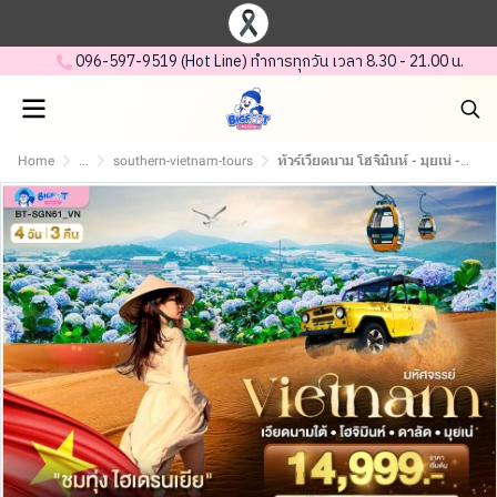
.......
.
096-597-95 19 (Hot Line) ทำการทุกวัน เวลา 8.30 - 21.00 น.
Home
...
southern-vietnam-tours
ทัวร์เวียดนาม โฮจิมินห์ - มุยเน่ - ดาลัด - The Cafe Apartment - ตลาดเบนถั่น - 4 วัน 3 คืน (บิน Vietnam Airlines)