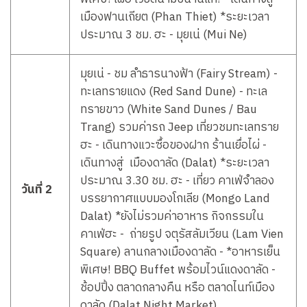
เมืองฟานเถียต (Phan Thiet) *ระยะเวลา
ประมาณ 3 ชม. ฮะ - มุยเน่ (Mui Ne)
มุยเน่ - ชม ลำธารนางฟ้า (Fairy Stream) -
ทะเลทรายแดง (Red Sand Dune) - ทะเล
ทรายขาว (White Sand Dunes / Bau
Trang) รวมค่ารถ Jeep เที่ยวชมทะเลทราย
ฮะ - เดินทางแวะซื้อของฝาก ร้านเยื่อไผ่ -
เดินทางสู่ เมืองดาลัด (Dalat) *ระยะเวลา
ประมาณ 3.30 ชม. ฮะ - เที่ยว คาเฟ่จำลอง
วันที่ 2
บรรยากาศแบบมองโกเลีย (Mongo Land
Dalat) *ยังไม่รวมค่าอาหาร กิจกรรมใน
คาเฟ่ฮะ - ถ่ายรูป จตุรัสลัมเวียน (Lam Vien
Square) ลานกลางเมืองดาลัด - *อาหารเย็น
พิเศษ! BBQ Buffet พร้อมไวน์แดงดาลัด -
ช้อปปิ้ง ตลาดกลางคืน หรือ ตลาดไนท์เมือง
ดาลัด (Dalat Night Market)