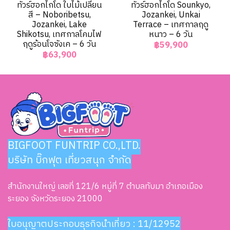
ทัวร์ฮอกไกโด ใบไม้เปลี่ยน
ทัวร์ฮอกไกโด Sounkyo,
สี – Noboribetsu,
Jozankei, Unkai
Jozankei, Lake
Terrace – เทศกาลฤดู
Shikotsu, เทศกาลโคมไฟ
หนาว – 6 วัน
ฤดูร้อนโจซังเค – 6 วัน
฿59,900
฿63,900
BIGFOOT FUNTRIP CO.,LTD.
บริษัท บิ๊กฟุต เที่ยวสนุก จำกัด
สำนักงานใหญ่ เลขที่ 121/6 หมู่ที่ 7 ตำบลทับมา อำเภอเมือง
ระยอง จังหวัดระยอง 21000
ใบอนุญาตประกอบธุรกิจนำเที่ยว : 11/12952