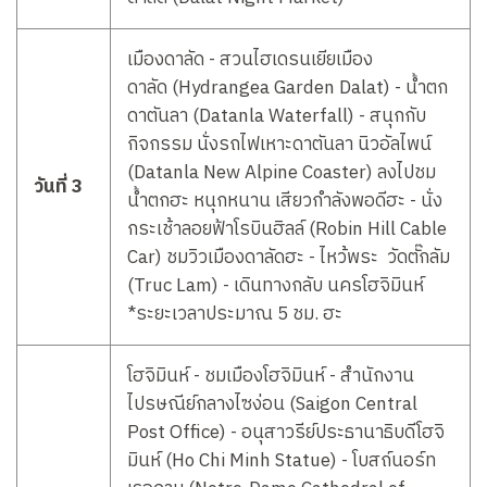
เมืองดาลัด - สวนไฮเดรนเยียเมือง
ดาลัด (Hydrangea Garden Dalat) - น้ำตก
ดาตันลา (Datanla Waterfall) - สนุกกับ
กิจกรรม นั่งรถไฟเหาะดาตันลา นิวอัลไพน์
(Datanla New Alpine Coaster) ลงไปชม
วันที่ 3
น้ำตกฮะ หนุกหนาน เสียวกำลังพอดีฮะ - นั่ง
กระเช้าลอยฟ้าโรบินฮิลล์ (Robin Hill Cable
Car) ชมวิวเมืองดาลัดฮะ - ไหว้พระ วัดตั๊กลัม
(Truc Lam) - เดินทางกลับ นครโฮจิมินห์
*ระยะเวลาประมาณ 5 ชม. ฮะ
โฮจิมินห์ - ชมเมืองโฮจิมินห์ - สํานักงาน
ไปรษณีย์กลางไซง่อน (Saigon Central
Post Office) - อนุสาวรีย์ประธานาธิบดีโฮจิ
มินห์ (Ho Chi Minh Statue) - โบสถ์นอร์ท