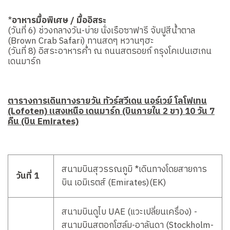
*
อาหารมื้อพิเศษ / มื้ออิสระ
(วันที่ 6) ช่วงกลางวัน-บ่าย นั่งเรือซาฟารี จับปูสีน้ำตาล
(Brown Crab Safari) ทานสดๆ หวานๆฮะ
(วันที่ 8) อิสระอาหารค่ำ ณ ถนนสตรอยก์ กรุงโคเปนเฮเกน
เดนมาร์ก
ตารางการเดินทางรายวัน ทัวร์สวีเดน นอร์เวย์ โลโฟเทน
(Lofoten) แสงเหนือ เดนมาร์ก (บินภายใน 2 ขา) 10 วัน 7
คืน (บิน Emirates)
สนามบินสุวรรณภูมิ *เดินทางโดยสายการ
วันที่ 1
บิน เอมิเรตส์ (Emirates)(EK)
สนามบินดูไบ UAE (แวะเปลี่ยนเครื่อง) -
สนามบินสตอกโฮล์ม-อาลันดา (Stockholm-