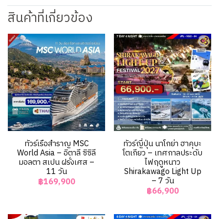
สินค้าที่เกี่ยวข้อง
ทัวร์เรือสำราญ MSC
ทัวร์ญี่ปุ่น นาโกย่า ฮาคุบะ
World Asia – อิตาลี ซิซิลี
โตเกียว – เทศกาลประดับ
มอลตา สเปน ฝรั่งเศส –
ไฟฤดูหนาว
11 วัน
Shirakawago Light Up
– 7 วัน
฿169,900
฿66,900