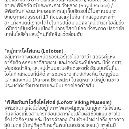
เมืองมากมาย อาทิ Gamla Stan (เมืองเก่า) เต็มไปด้วยร้าน
กาแฟ พิพิธภัณฑ์ และพระราชวังหลวง (Royal Palace) /
พิพิธภัณฑ์ Vasa Museum mujเก็บเรือรบไม้โบราณขนาด
ยักษ์จากศตวรรษที่ 17 ที่จมลงแค่ไม่กี่นาทีหลังออกจากท่า
ฮะ...ทั้งหมดนี้เราจะได้ไปในทริปนี้ฮับ นอกจากนี้ สตอกโฮล์มยัง
ได้ชื่อว่าเป็นหนึ่งในเมืองที่ น่าอยู่ที่สุดในโลก ทั้งสะอาด ปลอดภัย
เทคโนโลยีล้ำ และผู้คนที่รักสิ่งแวดล้อมฮับ
*
หมู่เกาะโลโฟเทน (Lofoten)
กลุ่มเกาะทางตอนเหนือของนอร์เวย์ มีฉายาว่า สวรรค์แห่ง
อาร์กติก ธรรมชาติสวยงาม และโด่งดังระดับโลกฮะ มีทั้ง ภูเขา,
ฟยอร์ดน้ำลึก, และหมู่บ้านประมงสีแดงสดตั้งเรียงบนพื้นหิมะ
ไฮไลท์หลักของที่นี่คือ การชมพระอาทิตย์เที่ยงคืน ในฤดูร้อน
และ แสงเหนือ (Aurora Borealis) ในฤดูหนาว มีหมู่บ้านชาว
ประมงโด่งดังมากมาย และเป็นมรดกโลกด้วยฮับ
*
พิพิธภัณฑ์ไวกิ้งโลโฟตร์ (Lofotr Viking Museum)
พิพิธภัณฑ์แห่งนี้ตั้งอยู่ที่เกาะ Vestvågøya ในหมู่เกาะโลโฟเทน
ที่นักท่องเที่ยวสามารถย้อนเวลากลับไปสัมผัสชีวิตแบบ ชาวไว
กิ้ง ได้จริง ๆเลยหล่ะ มีการจำลอง บ้านหัวหน้าเผ่าไวกิ้ง ยาวกว่า
80 เมตร (ใหญ่ที่สุดที่เคยค้นพบในนอร์เวย์เลยนะ) ภายในมี