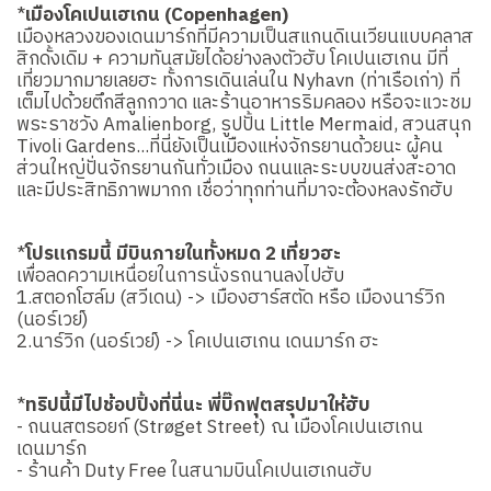
*
เมืองโคเปนเฮเกน (Copenhagen)
เมืองหลวงของเดนมาร์กที่มีความเป็นสแกนดิเนเวียนแบบคลาส
สิกดั้งเดิม + ความทันสมัยได้อย่างลงตัวฮับ โคเปนเฮเกน มีที่
เที่ยวมากมายเลยฮะ ทั้งการเดินเล่นใน Nyhavn (ท่าเรือเก่า) ที่
เต็มไปด้วยตึกสีลูกกวาด และร้านอาหารริมคลอง หรือจะแวะชม
พระราชวัง Amalienborg, รูปปั้น Little Mermaid, สวนสนุก
Tivoli Gardens...ที่นี่ยังเป็นเมืองแห่งจักรยานด้วยนะ ผู้คน
ส่วนใหญ่ปั่นจักรยานกันทั่วเมือง ถนนและระบบขนส่งสะอาด
และมีประสิทธิภาพมากก เชื่อว่าทุกท่านที่มาจะต้องหลงรักฮับ
*
โปรแกรมนี้ มีบินภายในทั้งหมด 2 เที่ยวฮะ
เพื่อลดความเหนื่อยในการนั่งรถนานลงไปฮับ
1.สตอกโฮล์ม (สวีเดน) -> เมืองฮาร์สตัด หรือ เมืองนาร์วิก
(นอร์เวย์)
2.นาร์วิก (นอร์เวย์) -> โคเปนเฮเกน เดนมาร์ก ฮะ
*
ทริปนี้มีไปช้อปปิ้งที่นี่นะ พี่บิ๊กฟุตสรุปมาให้ฮับ
- ถนนสตรอยก์ (Strøget Street) ณ เมืองโคเปนเฮเกน
เดนมาร์ก
- ร้านค้า Duty Free ในสนามบินโคเปนเฮเกนฮับ