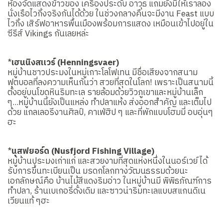
ห้องจัดแสดงข้าวของ เครื่องประดับ อาวุธ แถมยังมีให้เราลอง
นั่งเรือไวกิ้งจริงกันได้ด้วย ในช่วงกลางคืนจะมีงาน Feast แบบ
ไวกิ้ง เสิร์ฟอาหารพื้นเมืองพร้อมการแสดง เหมือนเข้าไปอยู่ใน
ซีรีส์ Vikings กันเลยหล่ะ
*
เฮนนิงสแวร์ (Henningsvaer)
หมู่บ้านชาวประมงในหมู่เกาะโลโฟเทน มีชื่อเสียงจากสนาม
ฟุตบอลที่ลงความเห็นกันว่า สวยที่สุดในโลก! เพราะเป็นสนามนี้
ตั้งอยู่บนโขดหินริมทะเล รายล้อมด้วยวิวภูเขาและหมู่บ้านเล็ก
ๆ...หมู่บ้านนี้ยังเป็นแหล่ง ทำปลาแห้ง ส่งออกสำคัญ และเต็มไป
ด้วย แกลเลอรีงานศิลป์, คาเฟ่ฮิป ๆ และที่พักแบบโฮมมี่ อบอุ่นๆ
ฮะ
*
นุสฟยอร์ด (Nusfjord Fishing Village)
หมู่บ้านประมงเก่าแก่ และสวยงามที่สุดแห่งหนึ่งในนอร์เวย์ ได้
รับการขึ้นทะเบียนเป็น มรดกโลกทางวัฒนธรรมด้วยนะ
เอกลักษณ์คือ บ้านไม้สีแดงริมอ่าว ในหมู่บ้านมี พิพิธภัณฑ์การ
ทำปลา, ร้านเบเกอรี่ดั้งเดิม และซาวน่าริมทะเลแบบสแกนดิเน
เวียนแท้ ๆฮะ