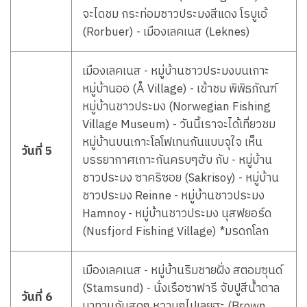
จะไดชม กระท่อมชาวประมงสีแดง โรบูเอ้
(Rorbuer) - เมืองเลคเนส (Leknes)
เมืองเลคเนส - หมู่บ้านชาวประมงบนเกาะ
หมู่บ้านออ (Å Village) - เข้าชม พิพิธภัณฑ์
หมู่บ้านชาวประมง (Norwegian Fishing
Village Museum) - วันนี้เราจะได้เที่ยวชม
หมู่บ้านบนเกาะโลโฟเทนกันแบบจุใจ เห็น
วันที่ 5
บรรยากาศเกาะกันครบๆฮับ กับ - หมู่บ้าน
ชาวประมง ซาคริซอย (Sakrisoy) - หมู่บ้าน
ชาวประมง Reinne - หมู่บ้านชาวประมง
Hamnoy - หมู่บ้านชาวประมง นุสฟยอร์ด
(Nusfjord Fishing Village) *มรดกโลก
เมืองเลคเนส - หมู่บ้านริมชายฝั่ง สตอมซุนด์
(Stamsund) - นั่งเรือซาฟารี จับปูสีน้ำตาล
วันที่ 6
มาทานกันสดๆ หวานๆไปเลยฮะ (Brown