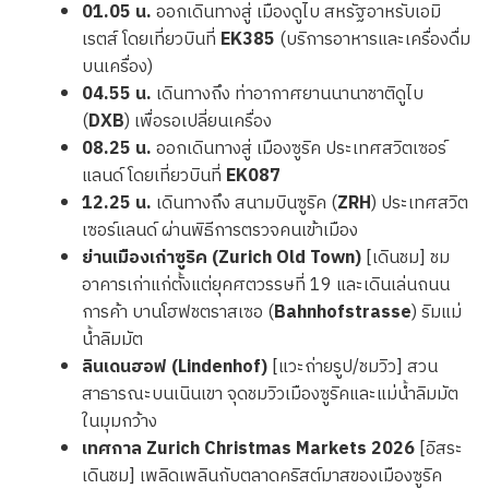
01.05 น.
ออกเดินทางสู่ เมืองดูไบ สหรัฐอาหรับเอมิ
เรตส์ โดยเที่ยวบินที่
EK385
(บริการอาหารและเครื่องดื่ม
บนเครื่อง)
04.55 น.
เดินทางถึง ท่าอากาศยานนานาชาติดูไบ
(
DXB
) เพื่อรอเปลี่ยนเครื่อง
08.25 น.
ออกเดินทางสู่ เมืองซูริค ประเทศสวิตเซอร์
แลนด์ โดยเที่ยวบินที่
EK087
12.25 น.
เดินทางถึง สนามบินซูริค (
ZRH
) ประเทศสวิต
เซอร์แลนด์ ผ่านพิธีการตรวจคนเข้าเมือง
ย่านเมืองเก่าซูริค (Zurich Old Town)
[เดินชม] ชม
อาคารเก่าแก่ตั้งแต่ยุคศตวรรษที่ 19 และเดินเล่นถนน
การค้า บานโฮฟชตราสเซอ (
Bahnhofstrasse
) ริมแม่
น้ำลิมมัต
ลินเดนฮอฟ (Lindenhof)
[แวะถ่ายรูป/ชมวิว] สวน
สาธารณะบนเนินเขา จุดชมวิวเมืองซูริคและแม่น้ำลิมมัต
ในมุมกว้าง
เทศกาล Zurich Christmas Markets 2026
[อิสระ
เดินชม] เพลิดเพลินกับตลาดคริสต์มาสของเมืองซูริค