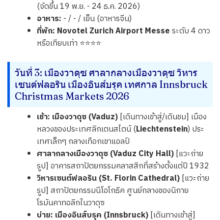
(จัดขึ้น 19 พ.ย. - 24 ธ.ค. 2026)
อาหาร:
- / - / เย็น (อาหารจีน)
ที่พัก:
Novotel Zurich Airport Messe
ระดับ 4 ดาว
หรือเทียบเท่า ⭐⭐⭐⭐
วันที่ 3: เมืองวาดุซ ศาลากลางเมืองวาดุซ วิหาร
เซนต์ฟลอริน เมืองอินส์บรุค เทศกาล Innsbruck
Christmas Markets 2026
เช้า:
เมืองวาดุซ (Vaduz)
[เดินทางเข้าสู่/เดินชม] เมือง
หลวงของประเทศลิกเตนสไตน์ (
Liechtenstein
) ประ
เทศเล็กๆ กลางเทือกเขาแอลป์
ศาลากลางเมืองวาดุซ (Vaduz City Hall)
[แวะถ่าย
รูป] อาคารสถาปัตยกรรมคลาสสิกที่สร้างตั้งแต่ปี 1932
วิหารเซนต์ฟลอริน (St. Florin Cathedral)
[แวะถ่าย
รูป] สถาปัตยกรรมนีโอโกธิค ศูนย์กลางของนิกาย
โรมันคาทอลิกในวาดุซ
บ่าย:
เมืองอินส์บรุค (Innsbruck)
[เดินทางเข้าสู่]