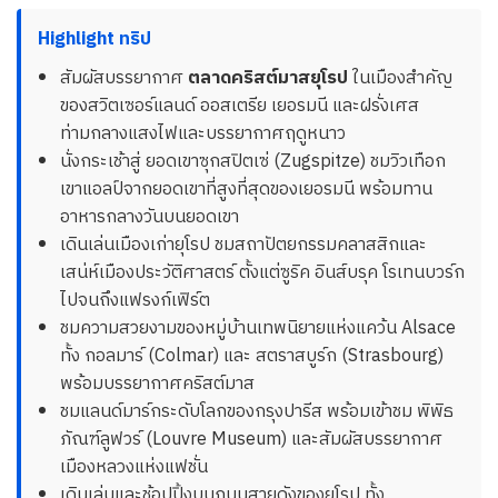
Highlight ทริป
สัมผัสบรรยากาศ
ตลาดคริสต์มาสยุโรป
ในเมืองสำคัญ
ของสวิตเซอร์แลนด์ ออสเตรีย เยอรมนี และฝรั่งเศส
ท่ามกลางแสงไฟและบรรยากาศฤดูหนาว
นั่งกระเช้าสู่ ยอดเขาซุกสปิตเซ่ (Zugspitze) ชมวิวเทือก
เขาแอลป์จากยอดเขาที่สูงที่สุดของเยอรมนี พร้อมทาน
อาหารกลางวันบนยอดเขา
เดินเล่นเมืองเก่ายุโรป ชมสถาปัตยกรรมคลาสสิกและ
เสน่ห์เมืองประวัติศาสตร์ ตั้งแต่ซูริค อินส์บรุค โรเทนบวร์ก
ไปจนถึงแฟรงก์เฟิร์ต
ชมความสวยงามของหมู่บ้านเทพนิยายแห่งแคว้น Alsace
ทั้ง กอลมาร์ (Colmar) และ สตราสบูร์ก (Strasbourg)
พร้อมบรรยากาศคริสต์มาส
ชมแลนด์มาร์กระดับโลกของกรุงปารีส พร้อมเข้าชม พิพิธ
ภัณฑ์ลูฟวร์ (Louvre Museum) และสัมผัสบรรยากาศ
เมืองหลวงแห่งแฟชั่น
เดินเล่นและช้อปปิ้งบนถนนสายดังของยุโรป ทั้ง