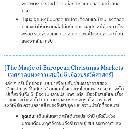
พิเศษตรงที่เราจะได้ทานมื้อกลางวันบนยอดเขาด้วยนะ
ครับ
Tips:
อุณหภูมิบนยอดเขามักจะติดลบและมีลมแรงตลอด
ปี แนะนำให้เตรียมเสื้อโค้ทกันลมและอุปกรณ์กันหนาวให้
พร้อม รวมถึงสวมแว่นตากันแดดเพื่อป้องกันการสะท้อน
แสงจากหิมะครับ
[The Magic of European Christmas Markets
- เทศกาลแห่งความสุขใน 5 เมืองประวัติศาสตร์]
หลัก ๆ ทริปนี้ถูกออกแบบมาเพื่อไปสัมผัสบรรยากาศของ
"Christmas Markets" อันแสนโรแมนติกโดยเฉพาะครับ เราจะได้
ไปเที่ยวกันถึง 5 เมือง ในหลายประเทศ แต่ละเมืองมีเสน่ห์และเรื่อง
ราวที่แตกต่างกันไป ex.ความอลังการของจัตุรัสโรเมอร์ที่แฟ
รงก์เฟิร์ต ความคลาสสิกของอินส์บรุค และความน่ารักที่กอลมาร์
จุดเด่น:
เดินเล่นตลาดคริสต์มาสประจำปี (จัดขึ้นช่วง
ปลายเดือนพฤศจิกายนถึงธันวาคม) ชมบรรยากาศแสง