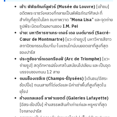
เช้า:
พิพิธภัณฑ์ลูฟวร์ (Musée du Louvre)
[เข้าชม]
อดีตพระราชวังหลวงที่กลายเป็นพิพิธภัณฑ์ศิลปะที่
สำคัญที่สุดในโลก ชมภาพวาด "
Mona Lisa
" และจุดถ่าย
รูปพีระมิดแก้วผลงานของ
I.M. Pei
บ่าย:
มหาวิหารซาเคร-เกอร์ เดอ มงต์มารต์ (Sacré-
Cœur de Montmartre)
[แวะถ่ายรูป] มหาวิหารสีขาว
สถาปัตยกรรมโรมาโน-ไบแซนไทน์บนยอดเขาที่สูงที่สุด
ของปารีส
ประตูชัยอาร์กเดอทรียงฟ์ (Arc de Triomphe)
[แวะ
ถ่ายรูป] สดุดีทหารฝรั่งเศสในสมัยนโปเลียน และเป็นจุด
บรรจบของถนน 12 สาย
ถนนช็องเซลีเซ (Champs-Élysées)
[เดินชม/อิสระ
ช้อปปิ้ง] ถนนสายที่โด่งดังและมีค่าเช่าพื้นที่สูงที่สุดใน
ยุโรป
ห้างแกลเลอรี่ ลาฟาแยตต์ (Galeries Lafayette)
[อิสระช้อปปิ้ง] ห้างสรรพสินค้าเก่าแก่และหรูหราที่สุด
ใจกลางปารีส