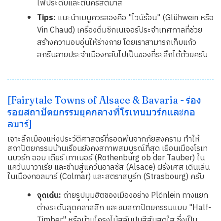
ไฟประดับและต้นคริสต์มาส
Tips:
แนะนำเมนูควรลองคือ "ไวน์ร้อน" (Glühwein หรือ
Vin Chaud) เครื่องดื่มซิกเนเจอร์ประจำเทศกาลที่ช่วย
สร้างความอบอุ่นให้ร่างกาย โดยเราสามารถเก็บแก้ว
สกรีนลายประจำเมืองกลับไปเป็นของที่ระลึกได้ด้วยครับ
[Fairytale Towns of Alsace & Bavaria - ร่อง
รอยสถาปัตยกรรมยุคกลางที่โรเทนบวร์กและกอ
ลมาร์]
เจาะลึกเมืองแห่งประวัติศาสตร์ที่รอดพ้นจากภัยสงคราม ทำให้
สถาปัตยกรรมบ้านเรือนยังคงสภาพสมบูรณ์ที่สุด เยือนเมืองโรเท
นบวร์ก ออบ เดียร์ เทาเบอร์ (Rothenburg ob der Tauber) ใน
แคว้นบาวาเรีย และข้ามสู่แคว้นอาลซัส (Alsace) ฝรั่งเศส เดินเล่น
ในเมืองกอลมาร์ (Colmar) และสตราสบูร์ก (Strasbourg) ครับ
จุดเด่น:
ถ่ายรูปมุมฮิตของเมืองอย่าง Plönlein ทางแยก
ต่างระดับสุดคลาสสิก และชมสถาปัตยกรรมแบบ "Half-
Timber" หรือบ้านโครงไม้สลับปูนสีสันสดใส ซึ่งเป็น