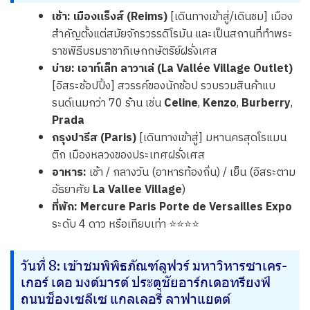
เช้า:
เมืองแร็งส์ (Reims)
[เดินทางเข้าสู่/เดินชม] เมือง
สำคัญตั้งแต่สมัยจักรวรรดิโรมัน และเป็นสถานที่ทำพระ
ราชพิธีบรมราชาภิเษกกษัตริย์ฝรั่งเศส
บ่าย:
เอาท์เล็ท ลาวาเล่ (La Vallée Village Outlet)
[อิสระช้อปปิ้ง] สวรรค์ของนักช้อป รวบรวมสินค้าแบ
รนด์เนมกว่า 70 ร้าน เช่น
Celine
,
Kenzo
,
Burberry
,
Prada
กรุงปารีส (Paris)
[เดินทางเข้าสู่] มหานครสุดโรแมน
ติก เมืองหลวงของประเทศฝรั่งเศส
อาหาร:
เช้า / กลางวัน (อาหารท้องถิ่น) / เย็น (อิสระตาม
อัธยาศัย
La Vallee Village
)
ที่พัก:
Mercure Paris Porte de Versailles Expo
ระดับ 4 ดาว หรือเทียบเท่า ⭐⭐⭐⭐
วันที่ 8: เข้าชมพิพิธภัณฑ์ลูฟวร์ มหาวิหารซาเคร-
เกอร์ เดอ มงต์มารต์ ประตูชัยอาร์กเดอทรียงฟ์
ถนนช็องเซลีเซ แกลเลอรี่ ลาฟาแยตต์