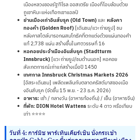
เมืองหลวงของรัฐทีโรล ออสเตรีย เมืองที่โอบล้อมด้วย
ภูเขาหิมะแห่งเทือกเขาแอลป์
ย่านเมืองเก่าอินส์บรุค (Old Town)
และ
หลังคา
ทองคำ (Golden Roof)
[เดินชม/แวะถ่ายรูป] ชม
หลังคาสไตล์บารอกผสมโกธิคที่ตกแต่งด้วยแผ่นทองคำ
แท้ 2,738 แผ่น สร้างขึ้นในศตวรรษที่ 16
หอคอยประจำเมืองอินส์บรุค (Stadtturm
Innsbruck)
[แวะถ่ายรูป/ชมด้านนอก] หอคอย
สังเกตการณ์เก่าแก่สร้างเมื่อปี 1450
เทศกาล Innsbruck Christmas Markets 2026
[อิสระเดินชม] เพลิดเพลินกับตลาดคริสต์มาสของเมือ
งอินส์บรุค (จัดขึ้น 15 พ.ย. - 23 ธ.ค. 2026)
อาหาร:
เช้า / กลางวัน (อาหารท้องถิ่น) / เย็น (อาหารจีน)
ที่พัก:
DION Hotel Wattens
ระดับ 4 ดาว หรือเทียบ
เท่า ⭐⭐⭐⭐
วันที่ 4: การ์มิช พาร์เทินเคียร์เชิน นั่งกระเช้า