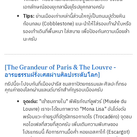
เอกลักษณ์ของยุเกลาฝั่งยุโรปยุคกลางครับ
Tips:
ย่านเมืองเก่าเหล่านี้ส่วนใหญ่เป็นถนนปูด้วยหิน
ก้อนกลม (Cobblestone) แนะนำให้ใส่รองเท้าผ้าใบหรือ
รองเท้าเดินที่พื้นหนา ใส่สบาย เพื่อป้องกันความเมื่อยล้า
นะครับ
[The Grandeur of Paris & The Louvre -
อารยธรรมฝรั่งเศสผ่านศิลปะระดับโลก]
ทริปนี้จะไปจบกันที่เมืองปารีส ชมสถาปัตยกรรมและศิลปะที่ทรง
คุณค่าของโลกผ่านแลนด์มาร์กสำคัญรอบเมืองครับ
จุดเด่น:
"เข้าชมภายใน" พิพิธภัณฑ์ลูฟวร์ (Musée du
Louvre) เราจะได้ชมภาพวาด "Mona Lisa" อันโด่งดัง
พร้อมแวะถ่ายรูปที่จัตุรัสทรอกาเดโร (Trocadéro) จุดชม
หอไอเฟลที่สวยที่สุดครับ เพิ่มเติมความพิเศษของ
โปรแกรมนี้ คือการทานมื้อค่ำ หอยเอสคาโก้ (Escargot)