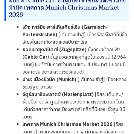
ลอยฟ้า Cable Car ขึ้นสู่ยอดเขาซุกสปิตเซ่ เมือง
มิวนิค เทศกาล Munich Christmas Market
2026
เช้า:
การ์มิช พาร์เทินเคียร์เชิน (Garmisch-
Partenkirchen)
[เดินทางเข้าสู่] เมืองรีสอร์ตสกีที่มีชื่อ
เสียงในเขตเทือกเขาแอลป์บาวาเรีย
ยอดเขาซุกสปิตเซ่ (Zugspitze)
นั่งกระเช้าลอยฟ้า
(
Cable Car
) ขึ้นสู่ยอดเขาที่สูงที่สุดในเยอรมนี (2,964
เมตร) ชมทัศนียภาพข้ามพรมแดน 4 ประเทศ (เยอรมนี
ออสเตรีย อิตาลี สวิตเซอร์แลนด์)
บ่าย:
เมืองมิวนิค (Munich)
[เดินทางเข้าสู่] เมืองหลวง
ของรัฐบาวาเรีย
จัตุรัสมารีนพลาตซ์ (Marienplatz)
[อิสระเดินเล่น/
ช้อปปิ้ง] จัตุรัสศูนย์กลางประวัติศาสตร์ของมิวนิค โดด
เด่นด้วยศาลาว่าการเมืองสไตล์โกธิคที่มีหอระฆังสูง 85
เมตร
เทศกาล Munich Christmas Market 2026
[อิสระ
เดินชม] เพลิดเพลินกับตลาดคริสต์มาสของเมืองมิวนิค