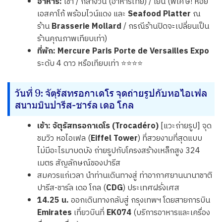
อาหาร:
เช้า / กลางวัน (อาหารไทย) / เย็น (พิเศษ! หอย
เอสคาโก้ พร้อมไวน์แดง และ
Seafood Platter
ณ
ร้าน
Brasserie Mollard
/ กรณีร้านปิดจะเปลี่ยนเป็น
ร้านคุณภาพเทียบเท่า)
ที่พัก:
Mercure Paris Porte de Versailles Expo
ระดับ 4 ดาว หรือเทียบเท่า ⭐⭐⭐⭐
วันที่ 9: จัตุรัสทรอกาเดโร จุดถ่ายรูปกับหอไอเฟล
สนามบินปารีส-ชาร์ล เดอ โกล
เช้า:
จัตุรัสทรอกาเดโร (Trocadéro)
[แวะถ่ายรูป] จุด
ชมวิว หอไอเฟล (
Eiffel Tower
) ที่สวยงามที่สุดแบบ
ไม่มีอะไรมาบดบัง ถ่ายรูปกับโครงสร้างเหล็กสูง 324
เมตร สัญลักษณ์ของปารีส
สมควรแก่เวลา นำท่านเดินทางสู่ ท่าอากาศยานนานาชาติ
ปารีส-ชาร์ล เดอ โกล (
CDG
) ประเทศฝรั่งเศส
14.25 น.
ออกเดินทางกลับสู่ กรุงเทพฯ โดยสายการบิน
Emirates
เที่ยวบินที่
EK074
(บริการอาหารและเครื่อง