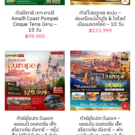
ทัวร์อิตาลี เกาะคาปรี
ทัวร์โปรตุเกส สเปน –
Amalfi Coast Pompeii
ล่องเรือแม่น้ำดูโร & ไฮไลต์
Cinque Terre มิลาน –
เมืองมรดกโลก – 10 วัน
10 วัน
฿123,999
฿99,900
ทัวร์ยุโรปตะวันออก
ทัวร์ยุโรปตะวันออก –
เยอรมนี ออสเตรีย เช็ก
เยอรมัน ออสเตรีย เช็ค
สโลวาเกีย ฮังการี – กรุ๊ป
สโลวาเกีย ฮังการี – พัก