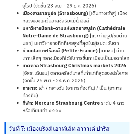
ยุโรป (จัดขึ้น 23 พ.ย. - 29 ธ.ค. 2026)
เมืองสตราสบูร์ก (Strasbourg)
[เดินทางเข้าสู่] เมือง
หลวงของแคว้นอาลซัสริมแม่น้ำอิลล์
มหาวิหารน็อทร์-ดามแห่งสตราสบูร์ก (Cathédrale
Notre-Dame de Strasbourg)
[แวะถ่ายรูป/ชมด้าน
นอก] มหาวิหารกอทิกที่เคยสูงที่สุดในยุโรปตะวันตก
ย่านเปอติตฟร็องส์ (Petite-France)
[เดินชม] ย่าน
เกาะเล็กๆ กลางเมืองที่ได้รับการขึ้นทะเบียนเป็นมรดกโลก
เทศกาล Strasbourg Christmas markets 2026
[อิสระเดินชม] ตลาดคริสต์มาสที่เก่าแก่ที่สุดของฝรั่งเศส
(จัดขึ้น 25 พ.ย. - 24 ธ.ค. 2026)
อาหาร:
เช้า / กลางวัน (อาหารท้องถิ่น) / เย็น (อาหาร
ท้องถิ่น)
ที่พัก:
Mercure Strasbourg Centre
ระดับ 4 ดาว
หรือเทียบเท่า ⭐⭐⭐⭐
วันที่ 7: เมืองแร็งส์ เอาท์เล็ท ลาวาเล่ ปารีส