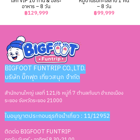
เล็ก VIP 10 ท่าน & อิสระ
หมู่บ้านริมทะเลสาบ 1 คืน
อาหาร – 8 วัน
– 8 วัน
฿129,999
฿99,999
BIGFOOT FUNTRIP CO.,LTD.
บริษัท บิ๊กฟุต เที่ยวสนุก จำกัด
สำนักงานใหญ่ เลขที่ 121/6 หมู่ที่ 7 ตำบลทับมา อำเภอเมือง
ระยอง จังหวัดระยอง 21000
ใบอนุญาตประกอบธุรกิจนำเที่ยว : 11/12952
ติดต่อ BIGFOOT FUNTRIP
ทุกวัน จันทร์ - อาทิตย์ 8.30-21.00