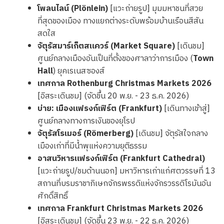
โพลนไลน์ (Plönlein)
[แวะถ่ายรูป] มุมมหาชนที่สวย
ที่สุดของเมือง ทางแยกต่างระดับพร้อมบ้านเรือนสีสัน
สดใส
จัตุรัสมาร์เก็ตสแควร์ (Market Square)
[เดินชม]
ศูนย์กลางเมืองอันเป็นที่ตั้งของศาลาว่าการเมือง (
Town
Hall
) ยุคเรเนสซองส์
เทศกาล Rothenburg Christmas Markets 2026
[อิสระเดินชม] (จัดขึ้น 20 พ.ย. - 23 ธ.ค. 2026)
บ่าย:
เมืองแฟรงก์เฟิร์ต (Frankfurt)
[เดินทางเข้าสู่]
ศูนย์กลางทางการเงินของยุโรป
จัตุรัสโรเมอร์ (Römerberg)
[เดินชม] จัตุรัสใจกลาง
เมืองเก่าที่มีน้ำพุแห่งความยุติธรรม
อาสนวิหารแฟรงก์เฟิร์ต (Frankfurt Cathedral)
[แวะถ่ายรูป/ชมด้านนอก] มหาวิหารเก่าแก่ศตวรรษที่ 13
สถานที่บรมราชาภิเษกจักรพรรดิแห่งจักรวรรดิโรมันอัน
ศักดิ์สิทธิ์
เทศกาล Frankfurt Christmas Markets 2026
[อิสระเดินชม] (จัดขึ้น 23 พ.ย. - 22 ธ.ค. 2026)