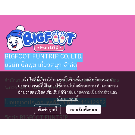
BIGFOOT FUNTRIP CO.,LTD.
บริษัท บิ๊กฟุต เที่ยวสนุก จำกัด
สำนักงานใหญ่ เลขที่ 121/6 หมู่ที่ 7 ตำบลทับมา อำเภอเมือง
เว็บไซต์นี้มีการใช้งานคุกกี้ เพื่อเพิ่มประสิทธิภาพและ
ประสบการณ์ที่ดีในการใช้งานเว็บไซต์ของท่าน ท่านสามารถ
ระยอง จังหวัดระยอง 21000
อ่านรายละเอียดเพิ่มเติมได้ที่
นโยบายความเป็นส่วนตัว
และ
นโยบายคุกกี้
ใบอนุญาตประกอบธุรกิจนำเที่ยว : 11/12952
ตั้งค่าคุกกี้
ยอมรับทั้งหมด
ติดต่อ BIGFOOT FUNTRIP
ทุกวัน จันทร์ - อาทิตย์ 8.30-21.00