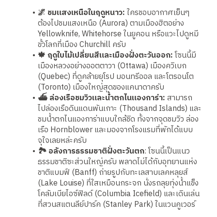
🌌 ชมแสงเหนือในฤดูหนาว:
ใครชอบอากาศเย็นๆ
ต้องไปชมแสงเหนือ (Aurora) ตามเมืองฮิตอย่าง
Yellowknife, Whitehorse ในยูคอน หรือแวะไปดูหมี
ขั้วโลกที่เมือง Churchill ครับ
🍁 ฤดูใบไม้เปลี่ยนสีและเมืองฝั่งตะวันออก:
โซนนี้มี
เมืองหลวงอย่างออตตาวา (Ottawa) เมืองควิเบก
(Quebec) ที่ดูคล้ายยุโรป มอนทรีออล และโตรอนโต
(Toronto) เมืองใหญ่สุดของแคนาดาครับ
⛴️ ล่องเรือชมวิวและน้ำตกไนแองการ่า:
สามารถ
ไปล่องเรือดินแดนพันเกาะ (Thousand Islands) และ
ชมน้ำตกไนแองการ่าแบบใกล้ชิด ทั้งจากจุดชมวิว ล่อง
เรือ Hornblower และมองจากโรงแรมที่พักได้แบบ
จุใจเลยหล่ะครับ
🏞️ อลังการธรรมชาติฝั่งตะวันตก
: โซนนี้เป็นแนว
ธรรมชาติซะส่วนใหญ่ครับ พลาดไม่ได้กับอุทยานแห่ง
ชาติแบมฟ์ (Banff) ถ่ายรูปกับทะเลสาบเลคหลุยส์
(Lake Louise) ที่ใสเหมือนกระจก นั่งรถลุยทุ่งน้ำแข็ง
โคลัมเบียไอซ์ฟิลด์ (Columbia Icefield) และเดินเล่น
ที่สวนสแตนลีย์ปาร์ค (Stanley Park) ในแวนคูเวอร์