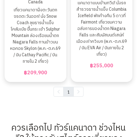
Canada
แคนาดาแบบข้ามทวีป! นั่งรถ
สำรวจธารน้ำแข็ง Columbia
เที่ยวแคนาดาฝั่งตะวันตก
Icefield พักค้างคืน 5 ดาวที่
จรดตะวันออก! นั่ง Snow
Fairmont เที่ยวชมความ
Coach ลุยธารน้ำแข็ง
อลังการของน้ำตก Niagara
โคลัมเบีย ขึ้นกระเช้า Sulphur
Falls และสัมผัสมนต์เสน่ห์
Mountain ล่องเรือชมน้ำตก
เมืองเก่าควิเบก (พ.ค.-ต.ค.69
Niagara Falls ทานข้าวบน
/ บิน EVA Air / บินภายใน 2
หอคอย Skylon (พ.ค.-ต.ค.69
เที่ยว)
/ บิน Cathay Pacific / บิน
ภายใน 2 เที่ยว)
฿255,000
฿209,900
1
ควรเลือกไป ทัวร์แคนาดา ช่วงไหน