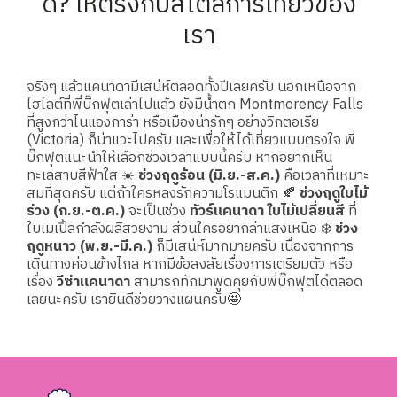
ดี? ให้ตรงกับสไตล์การเที่ยวของ
เรา
จริงๆ แล้วแคนาดามีเสน่ห์ตลอดทั้งปีเลยครับ นอกเหนือจาก
ไฮไลต์ที่พี่บิ๊กฟุตเล่าไปแล้ว ยังมีน้ำตก Montmorency Falls
ที่สูงกว่าไนแองการ่า หรือเมืองน่ารักๆ อย่างวิกตอเรีย
(Victoria) ก็น่าแวะไปครับ และเพื่อให้ได้เที่ยวแบบตรงใจ พี่
บิ๊กฟุตแนะนำให้เลือกช่วงเวลาแบบนี้ครับ หากอยากเห็น
ทะเลสาบสีฟ้าใส ☀️
ช่วงฤดูร้อน (มิ.ย.-ส.ค.)
คือเวลาที่เหมาะ
สมที่สุดครับ แต่ถ้าใครหลงรักความโรแมนติก 🍂
ช่วงฤดูใบไม้
ร่วง (ก.ย.-ต.ค.)
จะเป็นช่วง
ทัวร์แคนาดา ใบไม้เปลี่ยนสี
ที่
ใบเมเปิ้ลกำลังผลิสวยงาม ส่วนใครอยากล่าแสงเหนือ ❄️
ช่วง
ฤดูหนาว (พ.ย.-มี.ค.)
ก็มีเสน่ห์มากมายครับ เนื่องจากการ
เดินทางค่อนข้างไกล หากมีข้อสงสัยเรื่องการเตรียมตัว หรือ
เรื่อง
วีซ่าแคนาดา
สามารถทักมาพูดคุยกับพี่บิ๊กฟุตได้ตลอด
เลยนะครับ เรายินดีช่วยวางแผนครับ🤩