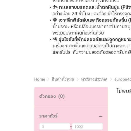
เรียบร้อยเพื่อการเข้าชมที่ราบรื่นครับ
🏞
ทะเลสาบมรกตและน้ำตกหินปูน (Plit
อย่างน้อย 24 ชั่วโมง และต้องเข้าให้ตรงจ
💎 เจาะลึกพิกัดลับและกิจกรรมท้องถิ่
น้ำมรณะ หรือเปลี่ยนบรรยากาศไปคาบสมุทร
พรีเมียมจากคนท้องถิ่นครับ
🛂
อุ่นใจกับที่พักปลอดภัยและถูกกฎห
เครื่องหมายขึ้นทะเบียนอย่างเป็นทางการต
และรับประกันความปลอดภัยตลอดทริปครั
Home
สินค้าทั้งหมด
ทัวร์ต่างประเทศ
europe-t
ไม่พบส
ตัวกรอง
(0)
ราคาทัวร์
-