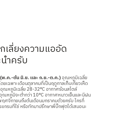
ลีกเลี่ยงความแออัด
นะนำครับ
 (พ.ค.-ต้น มิ.ย. และ ก.ย.-ต.ค.)
อุณหภูมิเฉลี่ย
ยเฉพาะเดือนตุลาคมที่เป็นฤดูกาลเก็บเกี่ยวเห็ด
อุณหภูมิเฉลี่ย 28-32°C อากาศร้อนสไตล์
อุณหภูมิจะต่ำกว่า 10°C อากาศหนาวเย็นและมีฝน
นพฤศจิกายนถึงต้นเดือนมกราคมด้วยครับ ใครที่
กรมที่ใช่ หรือทักมาปรึกษาพี่บิ๊กฟุตได้เสมอนะ