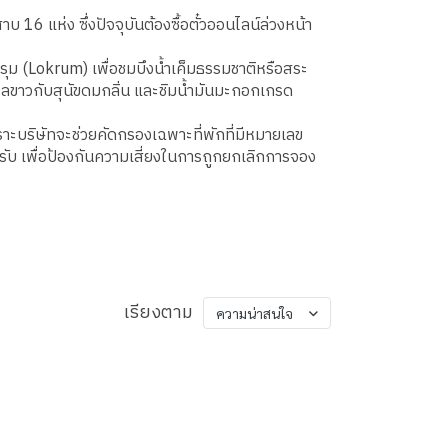
16 แห่ง ซึ่งปัจจุบันต้องซื้อตั๋วออนไลน์ล่วงหน้า
ลครุม (Lokrum) เพื่อชมบึงน้ำเค็มธรรมชาติหรือสระ
ลขาวกับสุนัขดมกลิ่น และชิมน้ำมันมะกอกเกรด
าะบริษัทจะช่วยคัดกรองเฉพาะที่พักที่มีหมายเลข
รับ เพื่อป้องกันความเสี่ยงในการถูกยกเลิกการจอง
เรียงตาม
ความน่าสนใจ