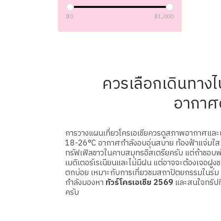
฿0
฿1,000
ควรเลือกเดินทางไป
อากาศดี
การวางแผนเที่ยวโครเอเชียควรดูสภาพอากาศและเป้
18-26°C อากาศกำลังอบอุ่นสบาย ท้องฟ้าแจ่มใส เป
ทรัฟเฟิลขาวในคาบสมุทรอิสเตรียครับ แต่ถ้าช
เมดิเตอร์เรเนียนและไม่มีฝน แต่อาจจะต้องเจอฝูงช
ตกบ่อย เหมาะกับการเที่ยวชมสถาปัตยกรรมในร่ม แ
กำลังมองหา
ทัวร์โครเอเชีย 2569
และสนใจทริปที่
ครับ