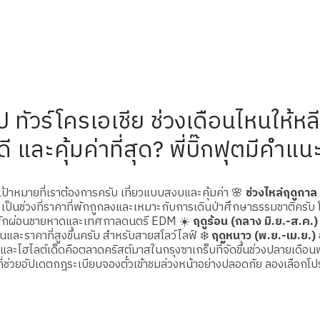
 ทัวร์โครเอเชีย ช่วงเดือนไหนให้ห
 และคุ้มค่าที่สุด? พี่บิ๊กฟุตมีคำแ
าหมายที่เราต้องการครับ เที่ยวแบบสงบและคุ้มค่า 🌸
ช่วงไหล่ฤดูกาล
็นช่วงที่ราคาที่พักถูกลงและเหมาะกับการเดินป่าศึกษาธรรมชาติครับ โด
อบพักผ่อนชายหาดและเทศกาลดนตรี EDM ☀️
ฤดูร้อน (กลาง มิ.ย.-ส.ค.)
นและราคาที่สูงขึ้นครับ สำหรับสายสโลว์ไลฟ์ ❄️
ฤดูหนาว (พ.ย.-เม.ย.)
ละไฮไลต์เด็ดคือตลาดคริสต์มาสในกรุงซาเกร็บที่จัดขึ้นช่วงปลายเดือ
ช่วยอัปเดตกฎระเบียบจองตั๋วเข้าชมล่วงหน้าอย่างปลอดภัย ลองเลือกโปรแ