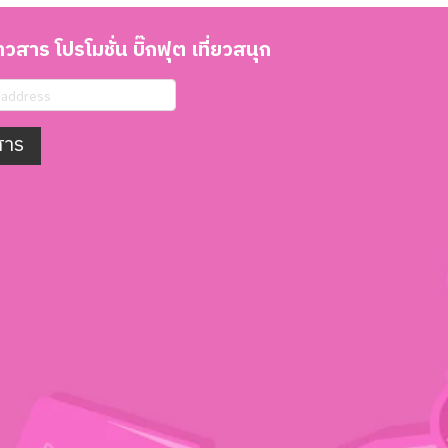
วสาร โปรโมชั่น บิ๊กฟุต เที่ยวสนุก
สาร