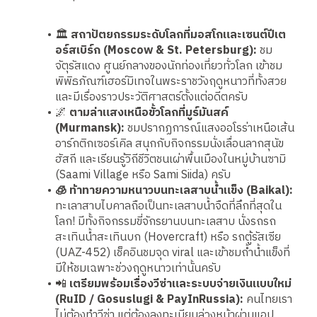
🏛
สถาปัตยกรรมระดับโลกที่มอสโกและเซนต์ปีเต
อร์สเบิร์ก (Moscow & St. Petersburg):
ชม
จัตุรัสแดง ศูนย์กลางของนักท่องเที่ยวทั่วโลก เข้าชม
พิพิธภัณฑ์เฮอร์มิเทจในพระราชวังฤดูหนาวที่ทั้งสวย
และมีเรื่องราวประวัติศาสตร์ตั้งแต่อดีตครับ
🌌
ตามล่าแสงเหนือขั้วโลกที่มูร์มันสค์
(Murmansk):
ชมปรากฏการณ์แสงออโรร่าเหนือเส้น
อาร์กติกเซอร์เคิล สนุกกับกิจกรรมนั่งเลื่อนลากสุนัข
ฮัสกี และเรียนรู้วิถีชีวิตชนเผ่าพื้นเมืองในหมู่บ้านซามิ
(Saami Village หรือ Sami Siida) ครับ
🧊 ท้าทายความหนาวบนทะเลสาบน้ำแข็ง (Baikal):
ทะเลาสาบไบคาลถือเป็นทะเลสาบน้ำจืดที่ลึกที่สุดใน
โลก! มีทั้งกิจกรรมขี่จักรยานบนทะเลสาบ นั่งรถรถ
สะเทินน้ำสะเทินบก (Hovercraft) หรือ รถตู้รัสเซีย
(UAZ-452) เช็คอินชมจุด viral และเข้าชมถ้ำน้ำแข็งที่
มีให้ชมเฉพาะช่วงฤดูหนาวเท่านั้นครับ
📲
เตรียมพร้อมเรื่องวีซ่าและระบบจ่ายเงินแบบใหม่
(RuID / Gosuslugi & PayInRussia):
คนไทยเรา
ไม่ต้องทำวีซ่า แต่ต้องลงทะเบียนล่วงหน้าผ่านแอป