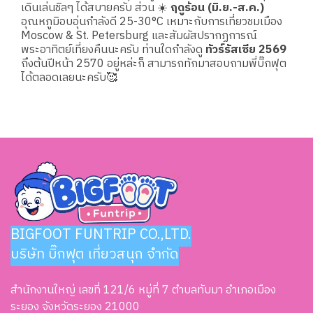
เดินเล่นชิลๆ ได้สบายครับ ส่วน ☀️
ฤดูร้อน (มิ.ย.-ส.ค.)
อุณหภูมิอบอุ่นกำลังดี 25-30°C เหมาะกับการเที่ยวชมเมือง
Moscow & St. Petersburg และสัมผัสปรากฏการณ์
พระอาทิตย์เที่ยงคืนนะครับ ท่านใดกำลังดู
ทัวร์รัสเซีย 2569
ถึงต้นปีหน้า 2570 อยู่หล่ะก็ สามารถทักมาสอบถามพี่บิ๊กฟุต
ได้ตลอดเลยนะครับ🥰
BIGFOOT FUNTRIP CO.,LTD.
บริษัท บิ๊กฟุต เที่ยวสนุก จำกัด
สำนักงานใหญ่ เลขที่ 121/6 หมู่ที่ 7 ตำบลทับมา อำเภอเมือง
ระยอง จังหวัดระยอง 21000