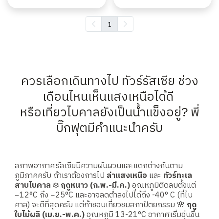
1
ควรเลือกเดินทางไป ทัวร์รัสเซีย ช่วง
เดือนไหนเห็นแสงเหนือได้ดี
หรือเที่ยวไบคาลยังเป็นน้ำแข็งอยู่? พี่
บิ๊กฟุตมีคำแนะนำครับ
สภาพอากาศรัสเซียมีความผันผวนและแตกต่างกันตาม
ภูมิภาคครับ ถ้าเราต้องการไป
ล่าแสงเหนือ
และ
ทัวร์ทะเล
สาบไบคาล
❄️
ฤดูหนาว (ก.พ.-มี.ค.)
อุณหภูมิติดลบตั้งแต่
−12°C ถึง −25°C และอาจลดต่ำลงไปได้ถึง -40° C (ที่ไบ
คาล) จะดีที่สุดครับ แต่ถ้าชอบเที่ยวชมสถาปัตยกรรม 🌸
ฤดู
ใบไม้ผลิ (เม.ย.-พ.ค.)
อุณหภูมิ 13-21°C อากาศเริ่มอุ่นขึ้น