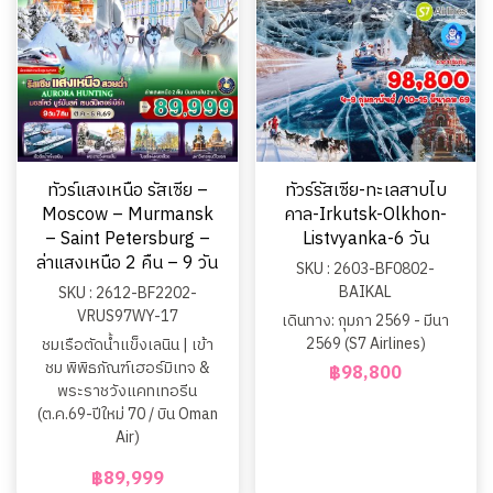
ทัวร์แสงเหนือ รัสเซีย –
ทัวร์รัสเซีย-ทะเลสาบไบ
Moscow – Murmansk
คาล-Irkutsk-Olkhon-
– Saint Petersburg –
Listvyanka-6 วัน
ล่าแสงเหนือ 2 คืน – 9 วัน
SKU : 2603-BF0802-
BAIKAL
SKU : 2612-BF2202-
VRUS97WY-17
เดินทาง: กุมภา 2569 - มีนา
2569 (S7 Airlines)
ชมเรือตัดน้ำแข็งเลนิน | เข้า
ชม พิพิธภัณฑ์เฮอร์มิเทจ &
฿98,800
พระราชวังแคทเทอรีน
(ต.ค.69-ปีใหม่ 70 / บิน Oman
Air)
฿89,999