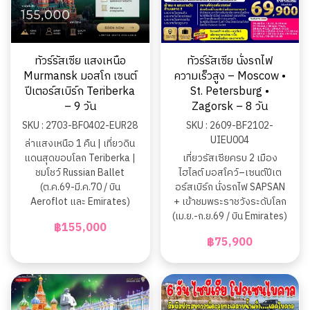
ทัวร์รัสเซีย แสงเหนือ
ทัวร์รัสเซีย นั่งรถไฟ
Murmansk มอสโก เซนต์
ความเร็วสูง – Moscow •
ปีเตอร์สเบิร์ก Teriberka
St. Petersburg •
– 9 วัน
Zagorsk – 8 วัน
SKU : 2703-BF0402-EUR28
SKU : 2609-BF2102-
UIEU004
ล่าแสงเหนือ 1 คืน | เที่ยวดิน
แดนสุดขอบโลก Teriberka |
เที่ยวรัสเซียครบ 2 เมือง
ชมโชว์ Russian Ballet
ไฮไลต์ มอสโคว์–เซนต์ปีเต
(ต.ค.69-มี.ค.70 / บิน
อร์สเบิร์ก นั่งรถไฟ SAPSAN
Aeroflot และ Emirates)
+ เข้าชมพระราชวังระดับโลก
(เม.ย.-ก.ย.69 / บิน Emirates)
฿155,000
฿75,900