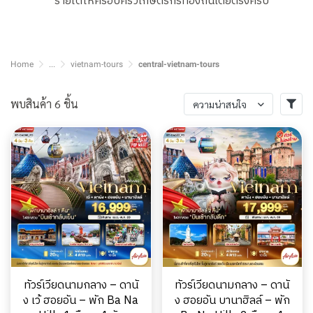
รายได้ให้ครอบครัวเกษตรกรท้องถิ่นโดยตรงครับ
Home
...
vietnam-tours
central-vietnam-tours
พบสินค้า 6 ชิ้น
ความน่าสนใจ
ทัวร์เวียดนามกลาง – ดานั
ทัวร์เวียดนามกลาง – ดานั
ง เว้ ฮอยอัน – พัก Ba Na
ง ฮอยอัน บานาฮิลล์ – พัก