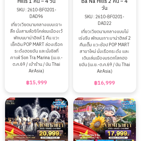
Hills 1 คืน – 4 วัน
Ba Na Hills 2 คืน – 4
วัน
SKU : 2610-BF0201-
DAD96
SKU : 2610-BF0201-
DAD22
เที่ยวเวียดนามกลางแบบเจาะ
ลึก นั่งสามล้อซิโคล่ชมเมืองเว้
เที่ยวเวียดนามกลางแบบไม่
พักบนบาน่าฮิลล์ 1 คืน แวะ
เร่งรีบ พักบนเกาะบาน่าฮิลล์ 2
เช็คอิน POP MART ล่องเรือก
คืนเต็ม แวะช้อป POP MART
ระด้งฮอยอัน และนั่งชิลที่
สาขาใหม่ นั่งเรือกระด้ง และ
คาเฟ่ Son Tra Marina (เม.ย.-
เดินเล่นเมืองมรดกโลกฮอ
ต.ค.69 / เข้าร้าน / บิน Thai
ยอัน (เม.ย.-ต.ค.69 / บิน Thai
AirAsia)
AirAsia)
฿15,999
฿16,999