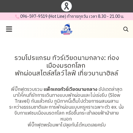
.......
.
096-597-95 19 (Hot Line) ทำการทุกวัน เวลา 8.30 - 21.00 น.
รวมโปรแกรม ทัวร์เวียดนามกลาง: ท่อง
เมืองมรดกโลก
พักผ่อนสไตล์สโลว์ไลฟ์ เที่ยวบานาฮิลล์
พี่บิ๊กฟุตรวบรวม
แพ็กเกจทัวร์เวียดนามกลาง
อัปเดตล่าสุด
มาให้คนที่รักการเดินทางแบบพักผ่อนและไม่เร่งรีบ (Slow
Travel) กันแล้วครับ ภูมิภาคนี้เต็มไปด้วยการผสมผสาน
ระหว่างธรรมชาติและการพักผ่อนแบบหรูหราเฉพาะตัว ex. นั่ง
จิบกาแฟชมเมืองมรดกโลก หรือขึ้นกระเช้าลอยฟ้าฝ่าสาย
หมอก
พี่บิ๊กฟุตพร้อมพาไปลุยกันได้หมดเลยครับ