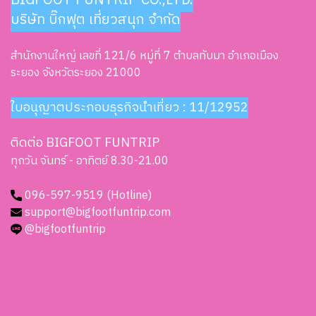
BIGFOOT FUNTRIP CO.,LTD.
บริษัท บิ๊กฟุต เที่ยวสนุก จำกัด
สำนักงานใหญ่ เลขที่ 121/6 หมู่ที่ 7 ตำบลทับมา อำเภอเมือง
ระยอง จังหวัดระยอง 21000
ใบอนุญาตประกอบธุรกิจนำเที่ยว : 11/12952
ติดต่อ BIGFOOT FUNTRIP
ทุกวัน จันทร์ - อาทิตย์ 8.30-21.00
096-597-9519 (Hotline)
support@bigfootfuntrip.com
@bigfootfuntrip